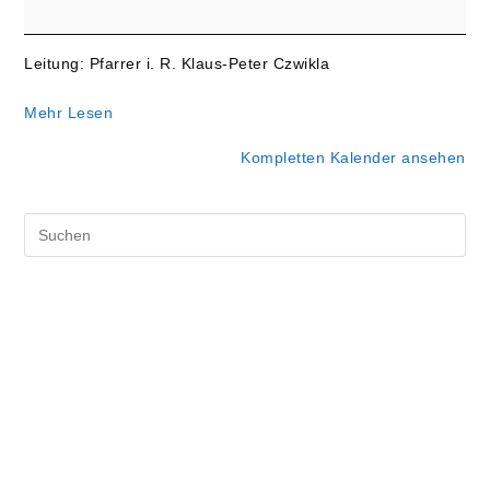
Gottesdienst
mit
Hl.
Leitung: Pfarrer i. R. Klaus-Peter Czwikla
Abendmahl
Mehr Lesen
Kompletten Kalender ansehen
Pre
Es
to
clo
the
sea
pan