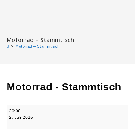
Zum
Inhalt
springen
Katharinengemeinde Landau
Motorrad – Stammtisch
>
Motorrad – Stammtisch
Motorrad - Stammtisch
Motorrad
20:00
-
2. Juli 2025
Stammtisch