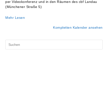
per Videokonferenz und in den Räumen des cbf Landau
(Münchener Straße 5)
Mehr Lesen
Kompletten Kalender ansehen
Pre
Es
to
clo
the
sea
pan