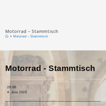
Zum
Inhalt
springen
Katharinengemeinde Landau
Motorrad – Stammtisch
>
Motorrad – Stammtisch
Motorrad - Stammtisch
Motorrad
20:00
-
4. Juni 2025
Stammtisch