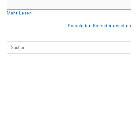
Mehr Lesen
Kompletten Kalender ansehen
Pre
Es
to
clo
the
sea
pan