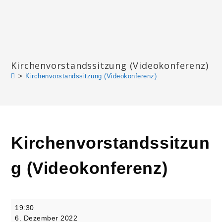
Zum
Inhalt
springen
Katharinengemeinde Landau
Kirchenvorstandssitzung (Videokonferenz)
>
Kirchenvorstandssitzung (Videokonferenz)
Kirchenvorstandssitzun
g (Videokonferenz)
Kirchenvorstandssitzung
19:30
(Videokonferenz)
6. Dezember 2022