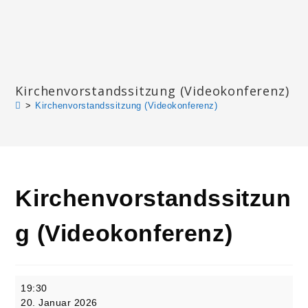
Zum
Inhalt
springen
Katharinengemeinde Landau
Kirchenvorstandssitzung (Videokonferenz)
>
Kirchenvorstandssitzung (Videokonferenz)
Kirchenvorstandssitzun
g (Videokonferenz)
Kirchenvorstandssitzung
19:30
(Videokonferenz)
20. Januar 2026