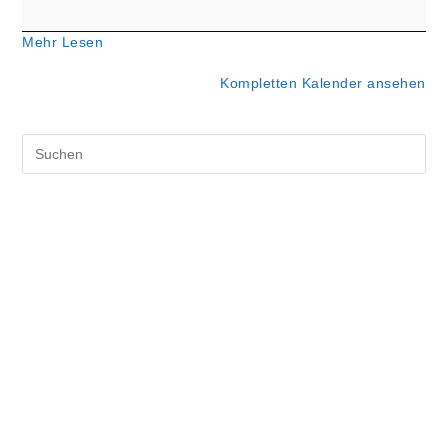
Mehr Lesen
Kompletten Kalender ansehen
Pre
Es
to
clo
the
sea
pan