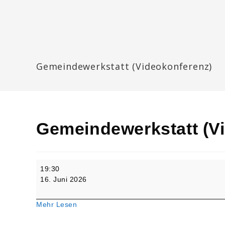
Zum
Inhalt
springen
Katharinengemeinde Landau
Gemeindewerkstatt (Videokonferenz)
Gemeindewerkstatt (V
Gemeindewerkstatt
19:30
(Videokonferenz)
16. Juni 2026
Mehr Lesen