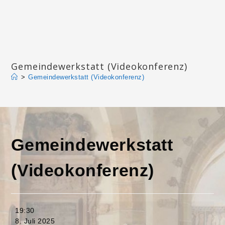
Zum
Inhalt
springen
Katharinengemeinde Landau
Gemeindewerkstatt (Videokonferenz)
>
Gemeindewerkstatt (Videokonferenz)
Gemeindewerkstatt
(Videokonferenz)
Gemeindewerkstatt
19:30
(Videokonferenz)
8. Juli 2025