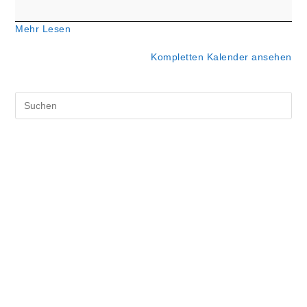
Mehr Lesen
Kompletten Kalender ansehen
Pre
Es
to
clo
the
sea
pan