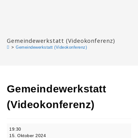
Zum
Inhalt
springen
Katharinengemeinde Landau
Gemeindewerkstatt (Videokonferenz)
>
Gemeindewerkstatt (Videokonferenz)
Gemeindewerkstatt
(Videokonferenz)
Gemeindewerkstatt
19:30
(Videokonferenz)
15. Oktober 2024