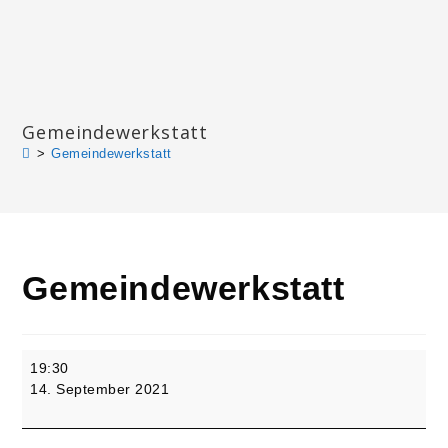
Zum
Inhalt
springen
Katharinengemeinde Landau
Gemeindewerkstatt
>
Gemeindewerkstatt
Gemeindewerkstatt
Gemeindewerkstatt
19:30
14. September 2021