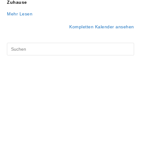
Zuhause
Mehr Lesen
Kompletten Kalender ansehen
Pre
Es
to
clo
the
sea
pan