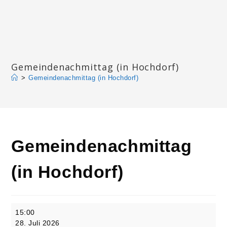
Zum
Inhalt
springen
Katharinengemeinde Landau
Gemeindenachmittag (in Hochdorf)
>
Gemeindenachmittag (in Hochdorf)
Gemeindenachmittag
(in Hochdorf)
Gemeindenachmittag
15:00
(in
28. Juli 2026