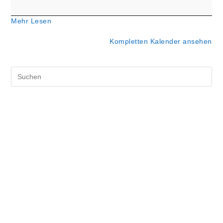
Hochdorf)
Mehr Lesen
Kompletten Kalender ansehen
Pre
Es
to
clo
the
sea
pan