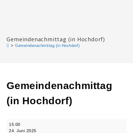
Zum
Inhalt
springen
Katharinengemeinde Landau
Gemeindenachmittag (in Hochdorf)
>
Gemeindenachmittag (in Hochdorf)
Gemeindenachmittag
(in Hochdorf)
Gemeindenachmittag
15:00
(in
24. Juni 2025