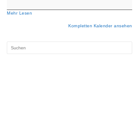
Hochdorf)
Mehr Lesen
Kompletten Kalender ansehen
Pre
Es
to
clo
the
sea
pan