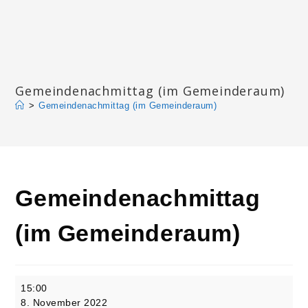
Zum
Inhalt
springen
Katharinengemeinde Landau
Gemeindenachmittag (im Gemeinderaum)
>
Gemeindenachmittag (im Gemeinderaum)
Gemeindenachmittag
(im Gemeinderaum)
Gemeindenachmittag
15:00
(im
8. November 2022