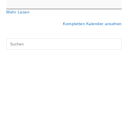
Gemeinderaum)
Mehr Lesen
Kompletten Kalender ansehen
Pre
Es
to
clo
the
sea
pan