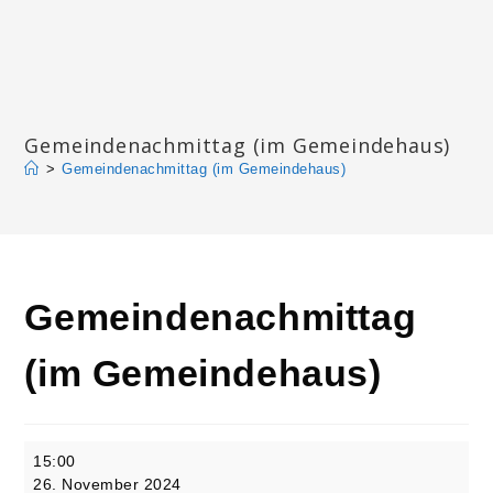
Zum
Inhalt
springen
Katharinengemeinde Landau
Gemeindenachmittag (im Gemeindehaus)
>
Gemeindenachmittag (im Gemeindehaus)
Gemeindenachmittag
(im Gemeindehaus)
Gemeindenachmittag
15:00
(im
26. November 2024