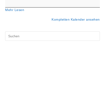
Gemeindehaus)
Mehr Lesen
Kompletten Kalender ansehen
Pre
Es
to
clo
the
sea
pan