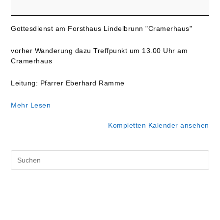
Gottesdienst
im
Grünen
Gottesdienst am Forsthaus Lindelbrunn "Cramerhaus"
vorher Wanderung dazu Treffpunkt um 13.00 Uhr am
Cramerhaus
Leitung: Pfarrer Eberhard Ramme
Mehr Lesen
Kompletten Kalender ansehen
Pre
Es
to
clo
the
sea
pan