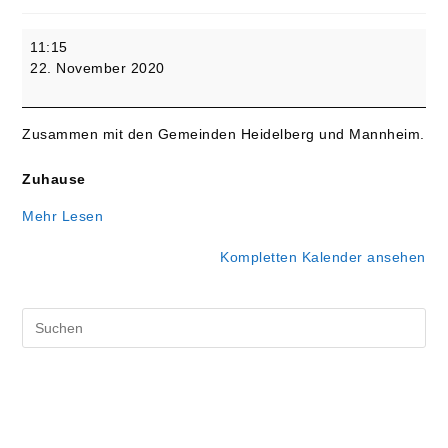
Ewigkeitssonntag
11:15
-
22. November 2020
Interaktiver
Video-
Gottesdienst
Zusammen mit den Gemeinden Heidelberg und Mannheim.
Zuhause
Mehr Lesen
Kompletten Kalender ansehen
Pre
Es
to
clo
the
sea
pan