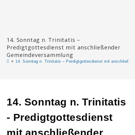
Zum
Inhalt
springen
Katharinengemeinde Landau
14. Sonntag n. Trinitatis –
Predigtgottesdienst mit anschließender
Gemeindeversammlung
>
14. Sonntag n. Trinitatis – Predigtgottesdienst mit anschlie
14. Sonntag n. Trinitatis
- Predigtgottesdienst
mit anschließender