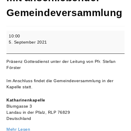
Gemeindeversammlung
14.
10:00
Sonntag
5. September 2021
n.
Trinitatis
-
Präsenz Gottesdienst unter der Leitung von Pfr. Stefan
Predigtgottesdienst
Förster
mit
anschließender
Im Anschluss findet die Gemeindeversammlung in der
Gemeindeversammlung
Kapelle statt.
Katharinenkapelle
Blumgasse 3
Landau in der Pfalz
,
RLP
76829
Deutschland
Mehr Lesen