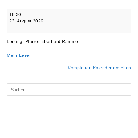
12.
18:30
Sonntag
23. August 2026
nach
Trinitatis
-
Leitung: Pfarrer Eberhard Ramme
Interaktiver
Video-
Mehr Lesen
Gottesdienst
Kompletten Kalender ansehen
Pre
Es
to
clo
the
sea
pan