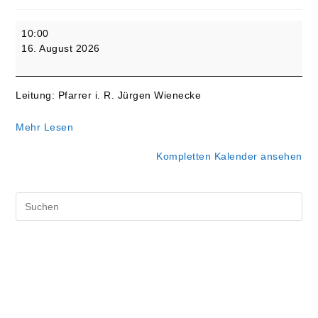
11.
10:00
Sonntag
16. August 2026
nach
Trinitatis
-
Leitung: Pfarrer i. R. Jürgen Wienecke
Gottesdienst
mit
Mehr Lesen
Hl.
Abendmahl
Kompletten Kalender ansehen
Pre
Es
to
clo
the
sea
pan