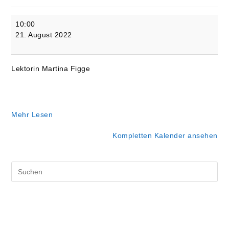
10.
10:00
Sonntag
21. August 2022
nach
Trinitatis
-
Lektorin Martina Figge
Predigtgottesdienst
Mehr Lesen
Kompletten Kalender ansehen
Pre
Es
to
clo
the
sea