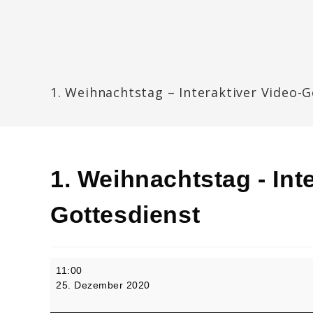
Zum
Inhalt
springen
Katharinengemeinde Landau
1. Weihnachtstag – Interaktiver Video-
1. Weihnachtstag - Int
Gottesdienst
1.
11:00
Weihnachtstag
25. Dezember 2020
-
Interaktiver