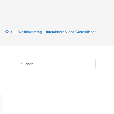
>
1. Weihnachtstag – Interaktiver Video-Gottesdienst
Press
Escape
to
close
the
search
panel.