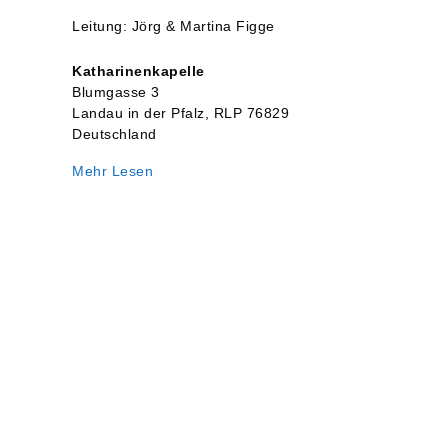
nach
Leitung: Jörg & Martina Figge
Trinitatis
-
Katharinenkapelle
Predigtgottesdienst
Blumgasse 3
Landau in der Pfalz
,
RLP
76829
Deutschland
Mehr Lesen