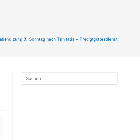
abend zum) 8. Sonntag nach Trinitatis – Predigtgottesdienst
Press
Escape
to
close
the
search
panel.