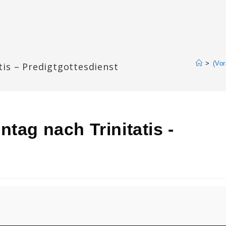
>
(Vor
tis – Predigtgottesdienst
tag nach Trinitatis -