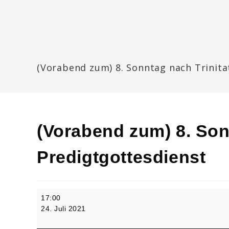
Zum
Inhalt
springen
Katharinengemeinde Landau
(Vorabend zum) 8. Sonntag nach Trinita
(Vorabend zum) 8. Sonn
Predigtgottesdienst
(Vorabend
17:00
zum)
24. Juli 2021
8.
Sonntag