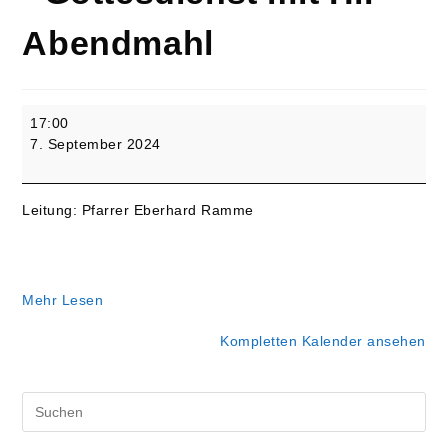
Abendmahl
(Vorabend
17:00
zum)
7. September 2024
15.
Sonntag
nach
Leitung: Pfarrer Eberhard Ramme
Trinitatis
-
Gottesdienst
mit
Mehr Lesen
Hl.
Abendmahl
Kompletten Kalender ansehen
Pre
Es
to