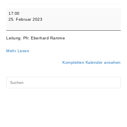
(Vorabend
17:00
zu)
25. Februar 2023
Invokavit
-
Gottesdienst
Leitung: Pfr. Eberhard Ramme
mit
Heiligem
Mehr Lesen
Abendmahl
Kompletten Kalender ansehen
Pre
Es
to
clo
the
sea
pan