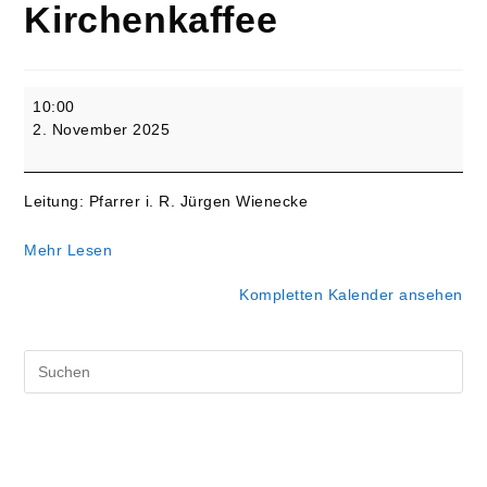
Kirchenkaffee
Reformationsfest
10:00
-
2. November 2025
Gottesdienst
"up
Platt"
Leitung: Pfarrer i. R. Jürgen Wienecke
-
anschließend
Mehr Lesen
Kirchenkaffee
Kompletten Kalender ansehen
Pre
Es
to
clo
the
sea