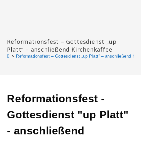
Zum
Inhalt
springen
Katharinengemeinde Landau
Reformationsfest – Gottesdienst „up
Platt“ – anschließend Kirchenkaffee
>
Reformationsfest – Gottesdienst „up Platt“ – anschließend Kir
Reformationsfest -
Gottesdienst "up Platt"
- anschließend