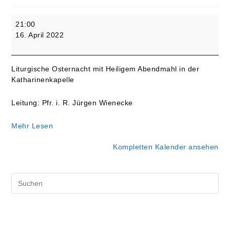
Karsamstag
21:00
/
16. April 2022
Osternacht
-
Hauptgottesdienst
Liturgische Osternacht mit Heiligem Abendmahl in der
Katharinenkapelle
Leitung: Pfr. i. R. Jürgen Wienecke
Mehr Lesen
Kompletten Kalender ansehen
Pre
Es
to
clo
the