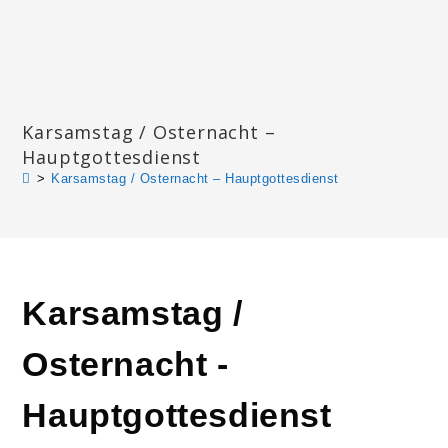
Zum
Inhalt
springen
Katharinengemeinde Landau
Karsamstag / Osternacht –
Hauptgottesdienst
>
Karsamstag / Osternacht – Hauptgottesdienst
Karsamstag /
Osternacht -
Hauptgottesdienst