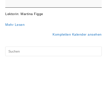
Predigtgottesdienst
Lektorin: Martina Figge
Mehr Lesen
Kompletten Kalender ansehen
Pre
Es
to
clo
the
sea
pan