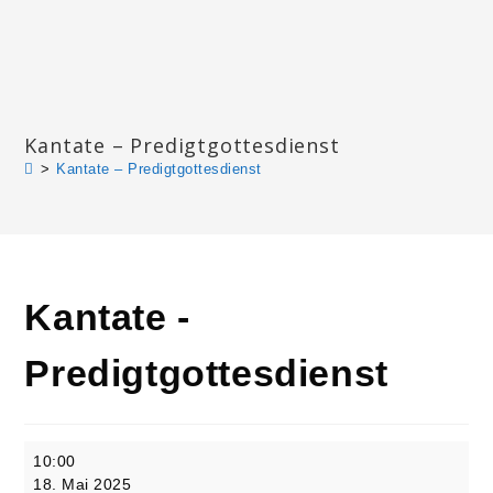
Zum
Inhalt
springen
Katharinengemeinde Landau
Kantate – Predigtgottesdienst
>
Kantate – Predigtgottesdienst
Kantate -
Predigtgottesdienst
Kantate
10:00
-
18. Mai 2025