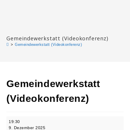
Zum
Inhalt
springen
Katharinengemeinde Landau
Gemeindewerkstatt (Videokonferenz)
>
Gemeindewerkstatt (Videokonferenz)
Gemeindewerkstatt
(Videokonferenz)
Gemeindewerkstatt
19:30
(Videokonferenz)
9. Dezember 2025