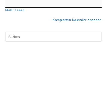
Mehr Lesen
Kompletten Kalender ansehen
Pre
Es
to
clo
the
sea
pan