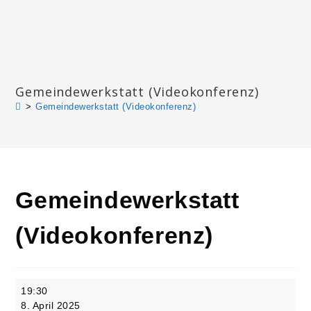
Zum
Inhalt
springen
Katharinengemeinde Landau
Gemeindewerkstatt (Videokonferenz)
>
Gemeindewerkstatt (Videokonferenz)
Gemeindewerkstatt
(Videokonferenz)
Gemeindewerkstatt
19:30
(Videokonferenz)
8. April 2025