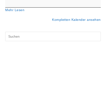
Mehr Lesen
Kompletten Kalender ansehen
Pre
Es
to
clo
the
sea
pan