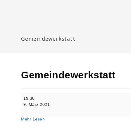
Zum
Inhalt
springen
Katharinengemeinde Landau
Gemeindewerkstatt
Gemeindewerkstatt
Gemeindewerkstatt
19:30
9. März 2021
Mehr Lesen