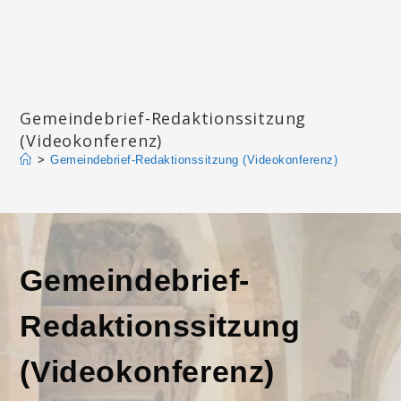
Zum
Inhalt
springen
Katharinengemeinde Landau
Gemeindebrief-Redaktionssitzung
(Videokonferenz)
>
Gemeindebrief-Redaktionssitzung (Videokonferenz)
Gemeindebrief-
Redaktionssitzung
(Videokonferenz)