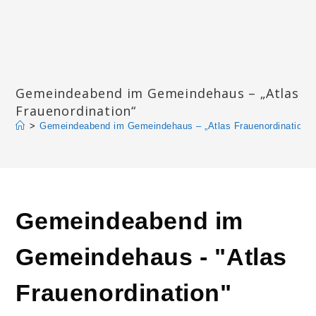
Zum
Inhalt
springen
Katharinengemeinde Landau
Gemeindeabend im Gemeindehaus – „Atlas
Frauenordination“
>
Gemeindeabend im Gemeindehaus – „Atlas Frauenordination“
Gemeindeabend im
Gemeindehaus - "Atlas
Frauenordination"