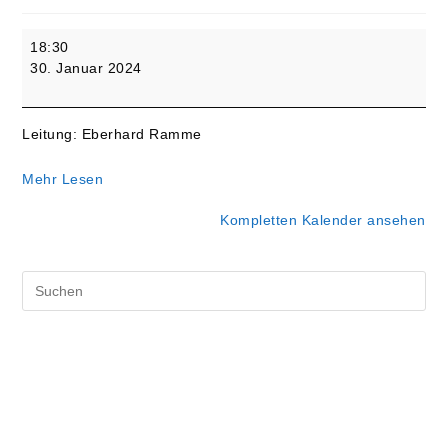
Gemeindeabend
18:30
im
30. Januar 2024
Gemeindehaus
-
"Atlas
Leitung: Eberhard Ramme
Frauenordination"
Mehr Lesen
Kompletten Kalender ansehen
Pre
Es
to
clo
the
sea
pan