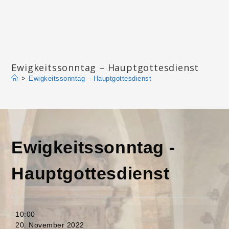
Zum
Inhalt
springen
Katharinengemeinde Landau
Ewigkeitssonntag – Hauptgottesdienst
>
Ewigkeitssonntag – Hauptgottesdienst
Ewigkeitssonntag -
Hauptgottesdienst
Ewigkeitssonntag
10:00
-
20. November 2022