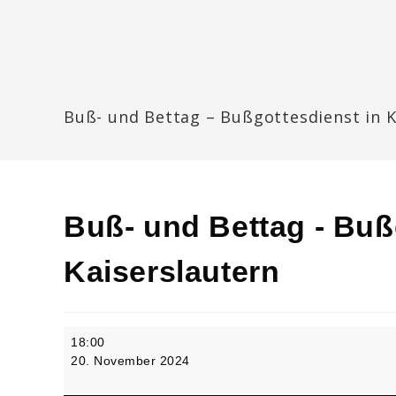
Zum
Inhalt
springen
Katharinengemeinde Landau
Buß- und Bettag – Bußgottesdienst in K
Buß- und Bettag - Buß
Kaiserslautern
Buß-
18:00
und
20. November 2024
Bettag
-