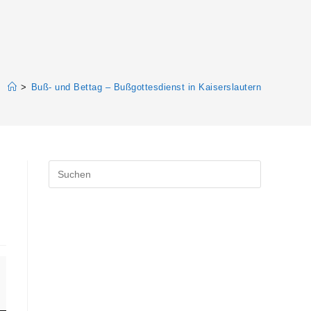
>
Buß- und Bettag – Bußgottesdienst in Kaiserslautern
Press
Escape
to
close
the
search
panel.