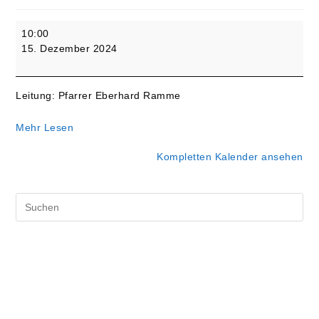
3.
10:00
Sonntag
15. Dezember 2024
im
Advent
-
Leitung: Pfarrer Eberhard Ramme
Gottesdienst
mit
Mehr Lesen
Hl.
Abendmahl
Kompletten Kalender ansehen
Pre
Es
to
clo
the
sea
pan