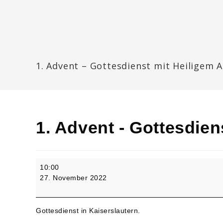
Zum
Inhalt
springen
Katharinengemeinde Landau
1. Advent – Gottesdienst mit Heiligem
1. Advent - Gottesdie
1.
10:00
Advent
27. November 2022
-
Gottesdienst
mit
Gottesdienst in Kaiserslautern.
Heiligem