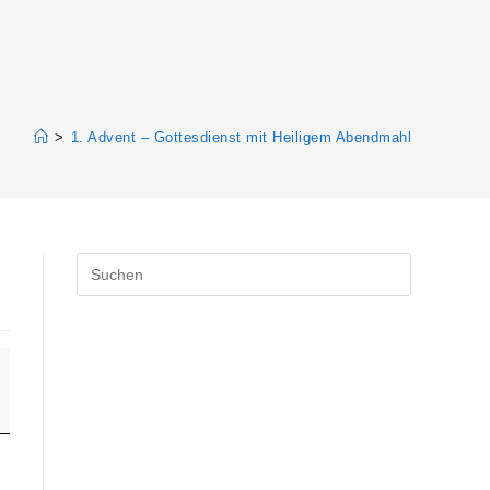
>
1. Advent – Gottesdienst mit Heiligem Abendmahl
Press
Escape
to
close
the
search
panel.